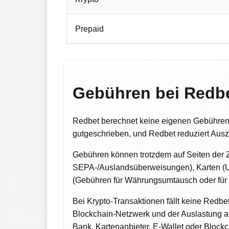
Prepaid
Gebühren bei Redb
Redbet berechnet keine eigenen Gebühren f
gutgeschrieben, und Redbet reduziert Ausz
Gebühren können trotzdem auf Seiten der Z
SEPA-/Auslandsüberweisungen), Karten (U
(Gebühren für Währungsumtausch oder für d
Bei Krypto-Transaktionen fällt keine Redb
Blockchain-Netzwerk und der Auslastung a
Bank, Kartenanbieter, E-Wallet oder Block