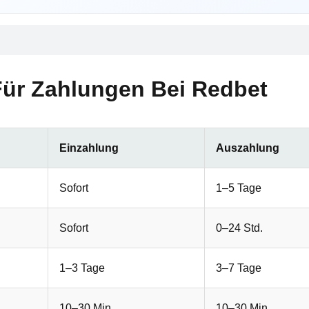
Für Zahlungen Bei Redbet
Einzahlung
Auszahlung
Sofort
1–5 Tage
Sofort
0–24 Std.
1–3 Tage
3–7 Tage
10–30 Min.
10–30 Min.