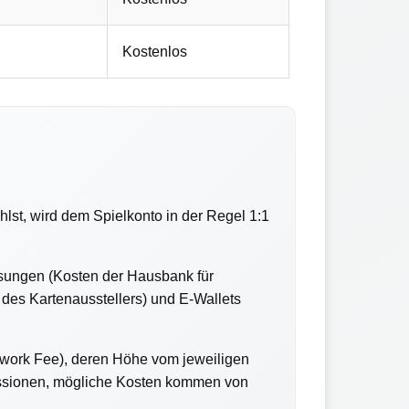
Kostenlos
st, wird dem Spielkonto in der Regel 1:1
isungen (Kosten der Hausbank für
s Kartenausstellers) und E-Wallets
twork Fee), deren Höhe vom jeweiligen
issionen, mögliche Kosten kommen von