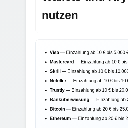
nutzen
Visa
— Einzahlung ab 10 € bis 5.000 € p
Mastercard
— Einzahlung ab 10 € bis 5
Skrill
— Einzahlung ab 10 € bis 10.000 €
Neteller
— Einzahlung ab 10 € bis 10.00
Trustly
— Einzahlung ab 10 € bis 20.00
Banküberweisung
— Einzahlung ab 20
Bitcoin
— Einzahlung ab 20 € bis 25.00
Ethereum
— Einzahlung ab 20 € bis 25