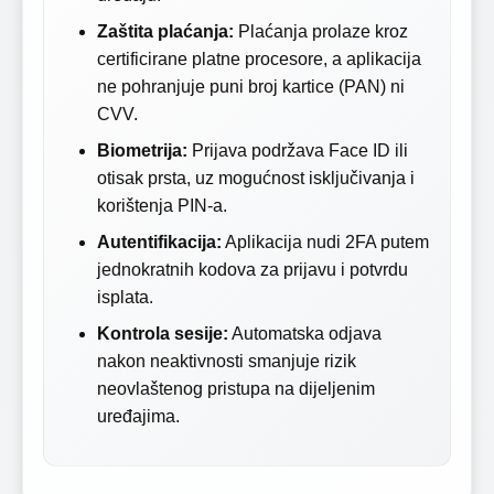
Zaštita plaćanja:
Plaćanja prolaze kroz
certificirane platne procesore, a aplikacija
ne pohranjuje puni broj kartice (PAN) ni
CVV.
Biometrija:
Prijava podržava Face ID ili
otisak prsta, uz mogućnost isključivanja i
korištenja PIN-a.
Autentifikacija:
Aplikacija nudi 2FA putem
jednokratnih kodova za prijavu i potvrdu
isplata.
Kontrola sesije:
Automatska odjava
nakon neaktivnosti smanjuje rizik
neovlaštenog pristupa na dijeljenim
uređajima.