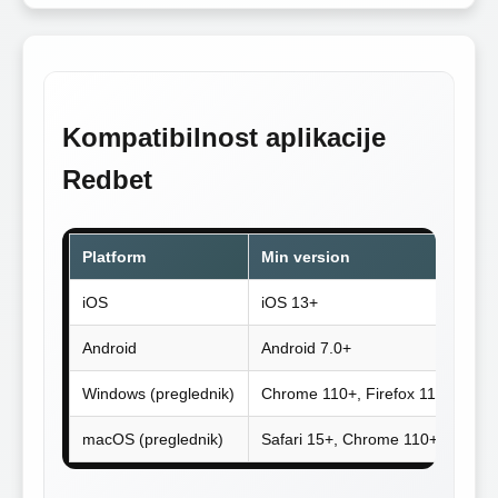
Kompatibilnost aplikacije
Redbet
Platform
Min version
iOS
iOS 13+
Android
Android 7.0+
Windows (preglednik)
Chrome 110+, Firefox 110+, Edg
macOS (preglednik)
Safari 15+, Chrome 110+