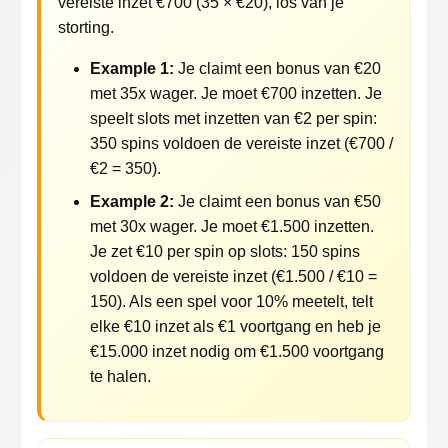
vereiste inzet €700 (35 × €20), los van je
storting.
Example 1:
Je claimt een bonus van €20
met 35x wager. Je moet €700 inzetten. Je
speelt slots met inzetten van €2 per spin:
350 spins voldoen de vereiste inzet (€700 /
€2 = 350).
Example 2:
Je claimt een bonus van €50
met 30x wager. Je moet €1.500 inzetten.
Je zet €10 per spin op slots: 150 spins
voldoen de vereiste inzet (€1.500 / €10 =
150). Als een spel voor 10% meetelt, telt
elke €10 inzet als €1 voortgang en heb je
€15.000 inzet nodig om €1.500 voortgang
te halen.