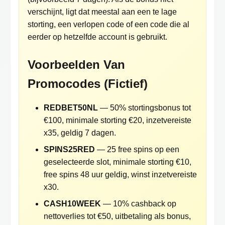
verschijnt, ligt dat meestal aan een te lage
storting, een verlopen code of een code die al
eerder op hetzelfde account is gebruikt.
Voorbeelden Van
Promocodes (Fictief)
REDBET50NL
— 50% stortingsbonus tot
€100, minimale storting €20, inzetvereiste
x35, geldig 7 dagen.
SPINS25RED
— 25 free spins op een
geselecteerde slot, minimale storting €10,
free spins 48 uur geldig, winst inzetvereiste
x30.
CASH10WEEK
— 10% cashback op
nettoverlies tot €50, uitbetaling als bonus,