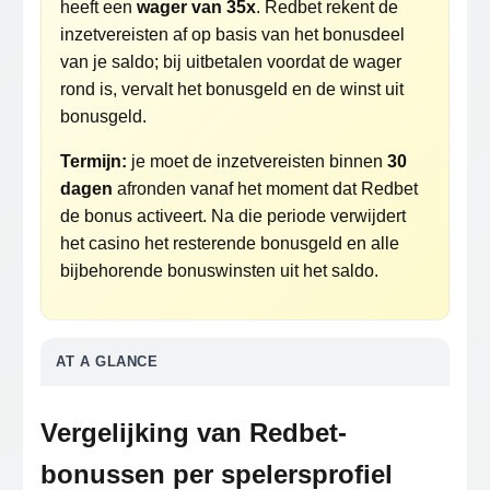
heeft een
wager van 35x
. Redbet rekent de
inzetvereisten af op basis van het bonusdeel
van je saldo; bij uitbetalen voordat de wager
rond is, vervalt het bonusgeld en de winst uit
bonusgeld.
Termijn:
je moet de inzetvereisten binnen
30
dagen
afronden vanaf het moment dat Redbet
de bonus activeert. Na die periode verwijdert
het casino het resterende bonusgeld en alle
bijbehorende bonuswinsten uit het saldo.
AT A GLANCE
Vergelijking van Redbet-
bonussen per spelersprofiel