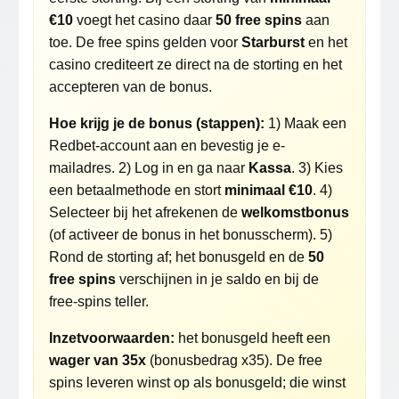
€10
voegt het casino daar
50 free spins
aan
toe. De free spins gelden voor
Starburst
en het
casino crediteert ze direct na de storting en het
accepteren van de bonus.
Hoe krijg je de bonus (stappen):
1) Maak een
Redbet-account aan en bevestig je e-
mailadres. 2) Log in en ga naar
Kassa
. 3) Kies
een betaalmethode en stort
minimaal €10
. 4)
Selecteer bij het afrekenen de
welkomstbonus
(of activeer de bonus in het bonusscherm). 5)
Rond de storting af; het bonusgeld en de
50
free spins
verschijnen in je saldo en bij de
free-spins teller.
Inzetvoorwaarden:
het bonusgeld heeft een
wager van 35x
(bonusbedrag x35). De free
spins leveren winst op als bonusgeld; die winst