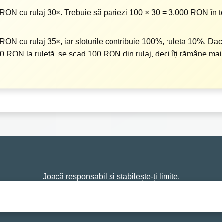
N cu rulaj 30×. Trebuie să pariezi 100 × 30 = 3.000 RON în tota
ON cu rulaj 35×, iar sloturile contribuie 100%, ruleta 10%. Dac
0 RON la ruletă, se scad 100 RON din rulaj, deci îți rămâne mai
Joacă responsabil și stabilește-ți limite.
© 2020 -
2026
Redbet.