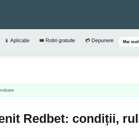
📱 Aplicație
🎟️ Rotiri gratuite
💳 Depunere
Mai mul
evaluare
t Redbet: condiții, rulaj