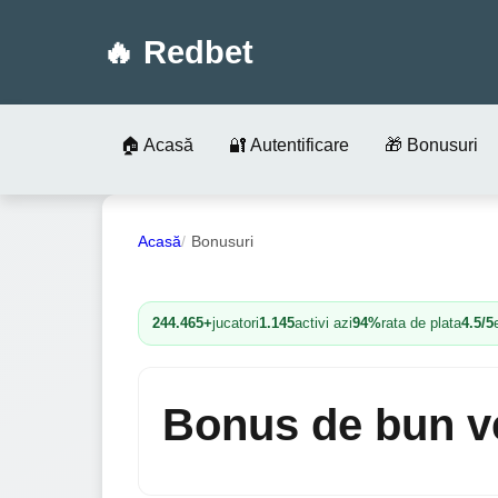
🔥 Redbet
🏠 Acasă
🔐 Autentificare
🎁 Bonusuri
Acasă
Bonusuri
244.465+
jucatori
1.145
activi azi
94%
rata de plata
4.5/5
Bonus de bun veni