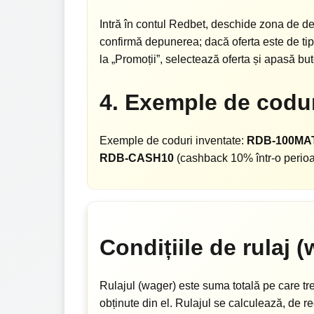
Intră în contul Redbet, deschide zona de d
confirmă depunerea; dacă oferta este de ti
la „Promoții”, selectează oferta și apasă bu
4. Exemple de codur
Exemple de coduri inventate:
RDB-100MA
RDB-CASH10
(cashback 10% într-o perioad
Condițiile de rulaj 
Rulajul (wager) este suma totală pe care tre
obținute din el. Rulajul se calculează, de r