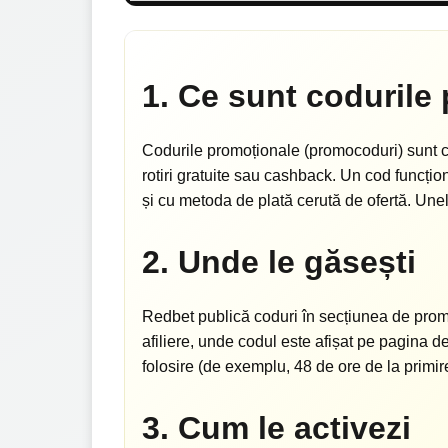
1. Ce sunt codurile
Codurile promoționale (promocoduri) sunt co
rotiri gratuite sau cashback. Un cod funcți
și cu metoda de plată cerută de ofertă. Unel
2. Unde le găsești
Redbet publică coduri în secțiunea de promoț
afiliere, unde codul este afișat pe pagina de
folosire (de exemplu, 48 de ore de la primir
3. Cum le activezi