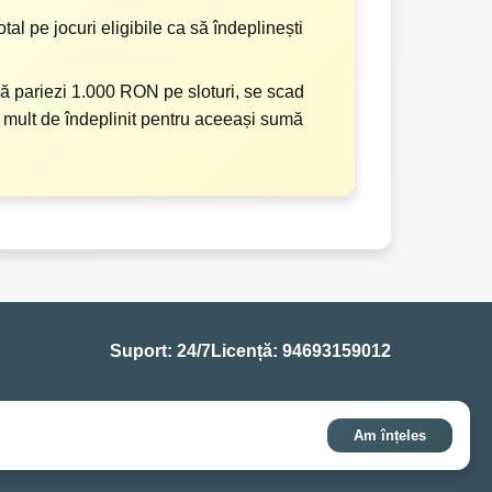
l pe jocuri eligibile ca să îndeplinești
ă pariezi 1.000 RON pe sloturi, se scad
 mult de îndeplinit pentru aceeași sumă
Suport: 24/7
Licență: 94693159012
Am înțeles