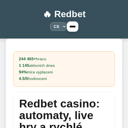
🔥 Redbet
244 465+
hracu
1 145
aktivnich dnes
94%
mira vyplaceni
4.5/5
hodnoceni
Redbet casino:
automaty, live
hry a rychlé