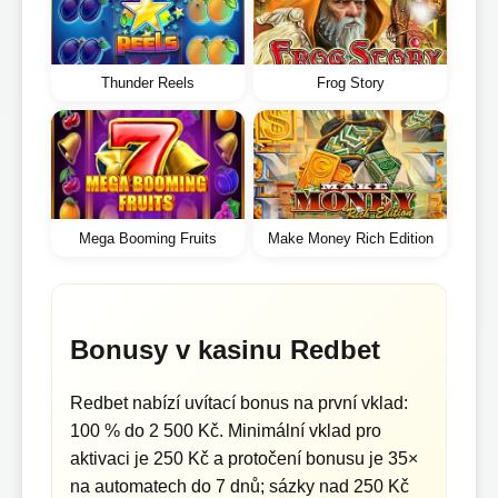
Thunder Reels
Frog Story
Mega Booming Fruits
Make Money Rich Edition
Bonusy v kasinu Redbet
Redbet nabízí uvítací bonus na první vklad:
100 % do 2 500 Kč. Minimální vklad pro
aktivaci je 250 Kč a protočení bonusu je 35×
na automatech do 7 dnů; sázky nad 250 Kč