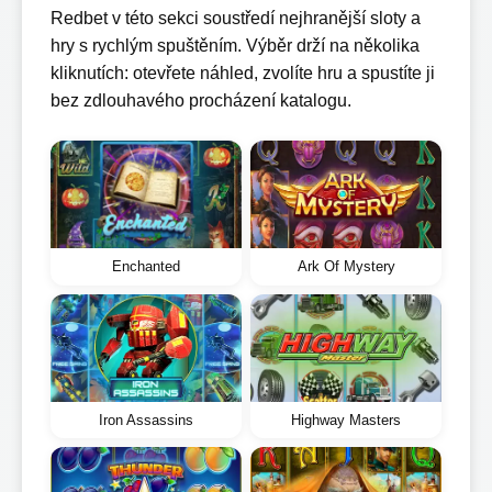
Redbet v této sekci soustředí nejhranější sloty a
hry s rychlým spuštěním. Výběr drží na několika
kliknutích: otevřete náhled, zvolíte hru a spustíte ji
bez zdlouhavého procházení katalogu.
Enchanted
Ark Of Mystery
Iron Assassins
Highway Masters