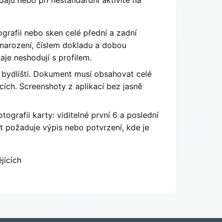
dajů nebo při nestandardní aktivitě na
rafii nebo sken celé přední a zadní
m narození, číslem dokladu a dobou
je neshodují s profilem.
 bydlišti. Dokument musí obsahovat celé
ích. Screenshoty z aplikací bez jasně
grafii karty: viditelné první 6 a poslední
t požaduje výpis nebo potvrzení, kde je
jících