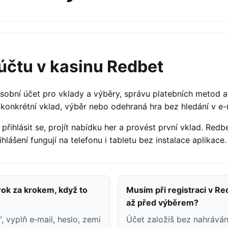
účtu v kasinu Redbet
obní účet pro vklady a výběry, správu platebních metod a na
 konkrétní vklad, výběr nebo odehraná hra bez hledání v e-
řihlásit se, projít nabídku her a provést první vklad. Red
ihlášení fungují na telefonu i tabletu bez instalace aplikace.
rok za krokem, když to
Musím při registraci v Re
až před výběrem?
, vyplň e‑mail, heslo, zemi
Účet založíš bez nahráván