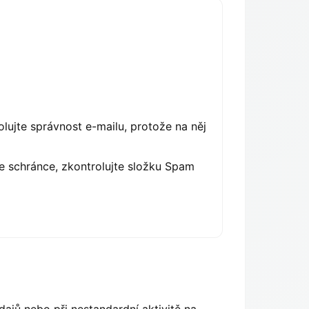
lujte správnost e-mailu, protože na něj
e schránce, zkontrolujte složku Spam