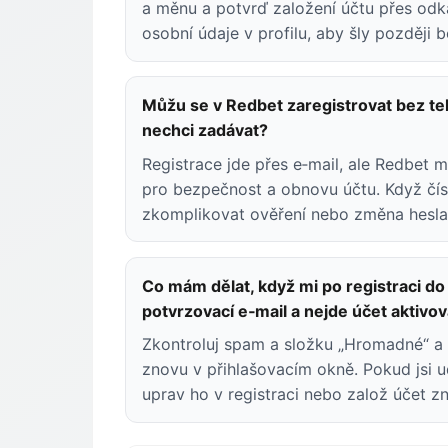
a měnu a potvrď založení účtu přes odk
osobní údaje v profilu, aby šly později 
Můžu se v Redbet zaregistrovat bez tel
nechci zadávat?
Registrace jde přes e‑mail, ale Redbet 
pro bezpečnost a obnovu účtu. Když čísl
zkomplikovat ověření nebo změna hesla
Co mám dělat, když mi po registraci do
potvrzovací e‑mail a nejde účet aktivov
Zkontroluj spam a složku „Hromadné“ a 
znovu v přihlašovacím okně. Pokud jsi ud
uprav ho v registraci nebo založ účet z