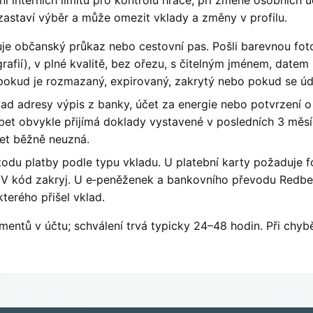
í interních limitů pro kontrolu hráče, při změně osobních ú
astaví výběr a může omezit vklady a změny v profilu.
e občanský průkaz nebo cestovní pas. Pošli barevnou fotog
rafií), v plné kvalitě, bez ořezu, s čitelným jménem, date
pokud je rozmazaný, expirovaný, zakrytý nebo pokud se úda
ad adresy výpis z banky, účet za energie nebo potvrzení o
et obvykle přijímá doklady vystavené v posledních 3 měsíc
bet běžně neuzná.
du platby podle typu vkladu. U platební karty požaduje foto
 CVV kód zakryj. U e‑peněženek a bankovního převodu Redbe
kterého přišel vklad.
ntů v účtu; schválení trvá typicky 24–48 hodin. Při chybě