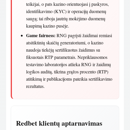
teikėjai, o pats kazino orientuojasi į paskyros,
identifikavimo (KYC) ir operacijų duomenų
saugą; tai riboja jautrių mokėjimo duomenų
kaupimą kazino pusėje.
Game fairness:
RNG pagrįsti žaidimai remiasi
atsitiktinių skaičių generatoriumi, o kazino
naudoja tiekėjų sertifikuotus žaidimus su
fiksuotais RTP parametrais. Nepriklausomos
testavimo laboratorijos atlieka RNG ir žaidimų
logikos auditą, tikrina grąžos procento (RTP)
atitikimą ir publikacijoms pateikia sertifikavimo
rezultatus.
Redbet klientų aptarnavimas