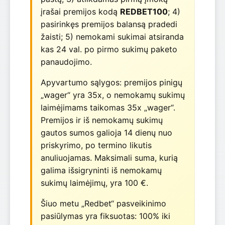
įrašai premijos kodą
REDBET100
; 4)
pasirinkęs premijos balansą pradedi
žaisti; 5) nemokami sukimai atsiranda
kas 24 val. po pirmo sukimų paketo
panaudojimo.
Apyvartumo sąlygos: premijos pinigų
„wager“ yra 35x, o nemokamų sukimų
laimėjimams taikomas 35x „wager“.
Premijos ir iš nemokamų sukimų
gautos sumos galioja 14 dienų nuo
priskyrimo, po termino likutis
anuliuojamas. Maksimali suma, kurią
galima išsigryninti iš nemokamų
sukimų laimėjimų, yra 100 €.
Šiuo metu „Redbet“ pasveikinimo
pasiūlymas yra fiksuotas: 100% iki