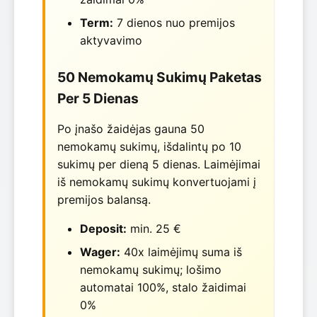
Term:
7 dienos nuo premijos
aktyvavimo
50 Nemokamų Sukimų Paketas
Per 5 Dienas
Po įnašo žaidėjas gauna 50
nemokamų sukimų, išdalintų po 10
sukimų per dieną 5 dienas. Laimėjimai
iš nemokamų sukimų konvertuojami į
premijos balansą.
Deposit:
min. 25 €
Wager:
40x laimėjimų suma iš
nemokamų sukimų; lošimo
automatai 100%, stalo žaidimai
0%