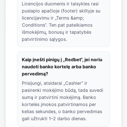
Licencijos duomenis ir taisykles rasi
puslapio apačioje (footer) skiltyje su
licencijavimu ir „Terms &amp;
Conditions“. Ten pat pateikiamos
išmokėjimų, bonusų ir tapatybės
patvirtinimo sąlygos.
Kaip įnešti pinigų į „Redbet“, jei noriu
naudoti banko kortelę arba banko
pervedimą?
Prisijungi, atsidarai „Cashier“ ir
pasirenki mokėjimo būdą, tada suvedi
sumą ir patvirtini mokėjimą. Banko
kortelės įmokos patvirtinamos per
kelias sekundes, o banko pervedimas
gali užtrukti 1–2 darbo dienas.