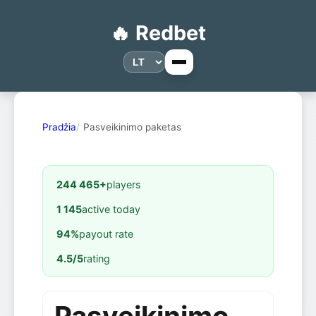
🔥 Redbet
Pradžia
Pasveikinimo paketas
244 465+
players
1 145
active today
94%
payout rate
4.5/5
rating