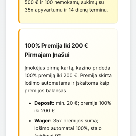
500 € ir 100 nemokamų sukimų su
35x apyvartumu ir 14 dienų terminu.
100% Premija Iki 200 €
Pirmajam Įnašui
Įmokėjus pirmą kartą, kazino prideda
100% premiją iki 200 €. Premija skirta
lošimo automatams ir įskaitoma kaip
premijos balansas.
Deposit:
min. 20 €; premija 100%
iki 200 €
Wager:
35x premijos suma;
lošimo automatai 100%, stalo
žaidimai 0%