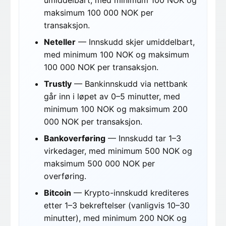
umiddelbart, med minimum 100 NOK og
maksimum 100 000 NOK per
transaksjon.
Neteller
— Innskudd skjer umiddelbart,
med minimum 100 NOK og maksimum
100 000 NOK per transaksjon.
Trustly
— Bankinnskudd via nettbank
går inn i løpet av 0–5 minutter, med
minimum 100 NOK og maksimum 200
000 NOK per transaksjon.
Bankoverføring
— Innskudd tar 1–3
virkedager, med minimum 500 NOK og
maksimum 500 000 NOK per
overføring.
Bitcoin
— Krypto-innskudd krediteres
etter 1–3 bekreftelser (vanligvis 10–30
minutter), med minimum 200 NOK og