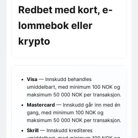
Redbet med kort, e-
lommebok eller
krypto
Visa
— Innskudd behandles
umiddelbart, med minimum 100 NOK og
maksimum 50 000 NOK per transaksjon.
Mastercard
— Innskudd går inn med én
gang, med minimum 100 NOK og
maksimum 50 000 NOK per transaksjon.
Skrill
— Innskudd krediteres