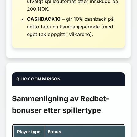
utvalgt spilleautomat etter innskudd på
200 NOK.
CASHBACK10
– gir 10% cashback på
netto tap i en kampanjeperiode (med
eget tak oppgitt i vilkårene).
QUICK COMPARISON
Sammenligning av Redbet-
bonuser etter spillertype
Player type
Bonus