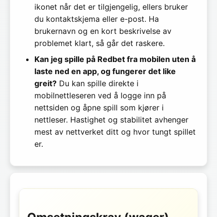
ikonet når det er tilgjengelig, ellers bruker
du kontaktskjema eller e-post. Ha
brukernavn og en kort beskrivelse av
problemet klart, så går det raskere.
Kan jeg spille på Redbet fra mobilen uten å
laste ned en app, og fungerer det like
greit?
Du kan spille direkte i
mobilnettleseren ved å logge inn på
nettsiden og åpne spill som kjører i
nettleser. Hastighet og stabilitet avhenger
mest av nettverket ditt og hvor tungt spillet
er.