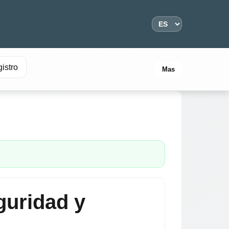
istro
Mas
guridad y