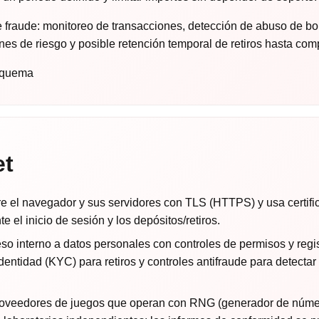
fraude: monitoreo de transacciones, detección de abuso de bon
nes de riesgo y posible retención temporal de retiros hasta comp
esquema
et
tre el navegador y sus servidores con TLS (HTTPS) y usa certific
 el inicio de sesión y los depósitos/retiros.
eso interno a datos personales con controles de permisos y reg
identidad (KYC) para retiros y controles antifraude para detectar
roveedores de juegos que operan con RNG (generador de número