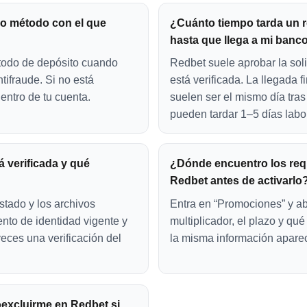
mo método con el que
¿Cuánto tiempo tarda un re
hasta que llega a mi banc
étodo de depósito cuando
Redbet suele aprobar la soli
tifraude. Si no está
está verificada. La llegada
dentro de tu cuenta.
suelen ser el mismo día tras
pueden tardar 1–5 días labo
 verificada y qué
¿Dónde encuentro los req
Redbet antes de activarlo
stado y los archivos
Entra en “Promociones” y ab
to de identidad vigente y
multiplicador, el plazo y qué
eces una verificación del
la misma información aparec
oexcluirme en Redbet si