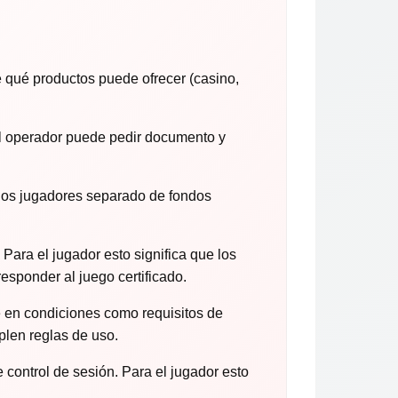
e qué productos puede ofrecer (casino,
 el operador puede pedir documento y
e los jugadores separado de fondos
Para el jugador esto significa que los
sponder al juego certificado.
ce en condiciones como requisitos de
mplen reglas de uso.
 control de sesión. Para el jugador esto