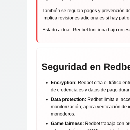
También se regulan pagos y prevención de 
implica revisiones adicionales si hay patro
Estado actual: Redbet funciona bajo un 
Seguridad en Redb
Encryption:
Redbet cifra el tráfico en
de credenciales y datos de pago durante
Data protection:
Redbet limita el acc
monitorización; aplica verificación de 
monederos.
Game fairness:
Redbet trabaja con p