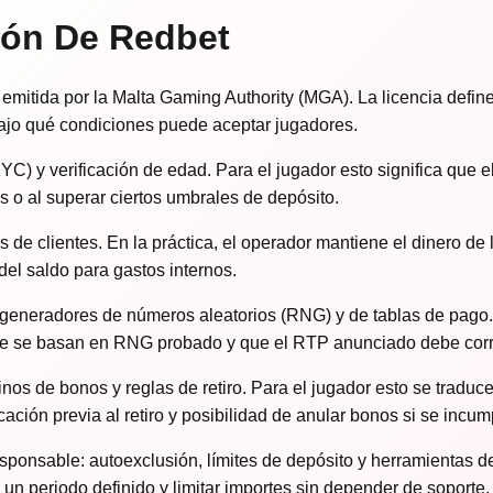
ión De Redbet
emitida por la Malta Gaming Authority (MGA). La licencia defin
ajo qué condiciones puede aceptar jugadores.
(KYC) y verificación de edad. Para el jugador esto significa que
os o al superar ciertos umbrales de depósito.
 de clientes. En la práctica, el operador mantiene el dinero d
del saldo para gastos internos.
 generadores de números aleatorios (RNG) y de tablas de pago. 
ine se basan en RNG probado y que el RTP anunciado debe corre
minos de bonos y reglas de retiro. Para el jugador esto se tradu
cación previa al retiro y posibilidad de anular bonos si se incu
ponsable: autoexclusión, límites de depósito y herramientas de
 un periodo definido y limitar importes sin depender de soporte.