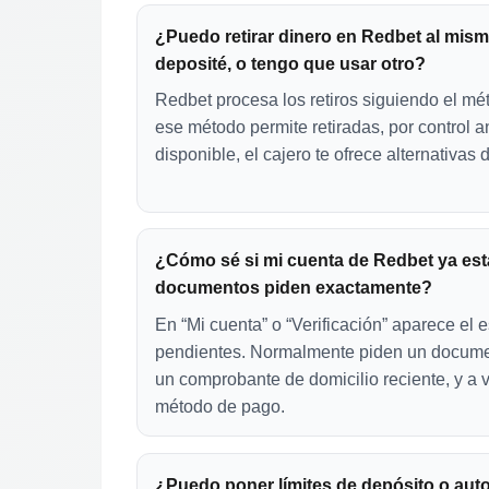
¿Puedo retirar dinero en Redbet al mis
deposité, o tengo que usar otro?
Redbet procesa los retiros siguiendo el m
ese método permite retiradas, por control an
disponible, el cajero te ofrece alternativas 
¿Cómo sé si mi cuenta de Redbet ya está
documentos piden exactamente?
En “Mi cuenta” o “Verificación” aparece el e
pendientes. Normalmente piden un documen
un comprobante de domicilio reciente, y a v
método de pago.
¿Puedo poner límites de depósito o aut