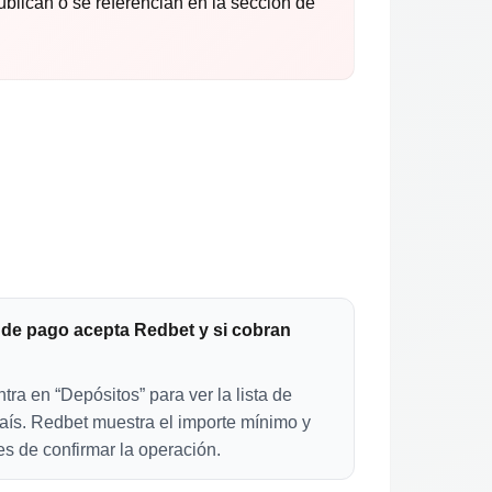
ublican o se referencian en la sección de
e pago acepta Redbet y si cobran
tra en “Depósitos” para ver la lista de
aís. Redbet muestra el importe mínimo y
es de confirmar la operación.