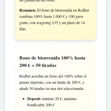
Resumen:
El bono de bienvenida en Redbet
combina 100% hasta 1.000 € y 100 giros
gratis, con wagering x35 y un plazo de 14
días.
Bono de bienvenida 100% hasta
200 € + 50 tiradas
Redbet acredita un bono del 100% sobre el
primer depósito, con un límite de 200 €, y
añade 50 tiradas en una slot seleccionada.
Deposit:
mínimo 20 €; máximo
bonificable 200 €