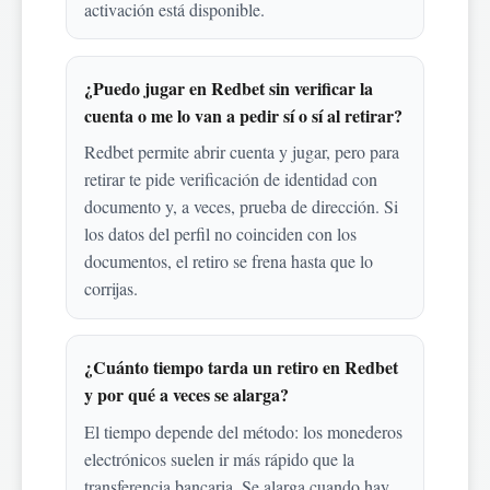
activación está disponible.
¿Puedo jugar en Redbet sin verificar la
cuenta o me lo van a pedir sí o sí al retirar?
Redbet permite abrir cuenta y jugar, pero para
retirar te pide verificación de identidad con
documento y, a veces, prueba de dirección. Si
los datos del perfil no coinciden con los
documentos, el retiro se frena hasta que lo
corrijas.
¿Cuánto tiempo tarda un retiro en Redbet
y por qué a veces se alarga?
El tiempo depende del método: los monederos
electrónicos suelen ir más rápido que la
transferencia bancaria. Se alarga cuando hay