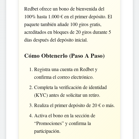
Redbet ofrece un bono de bienvenida del
100% hasta 1.000 € en el primer depósito. El
paquete también añade 100 giros gratis,
acreditados en bloques de 20 giros durante 5
días después del depósito inicial.
Cómo Obtenerlo (Paso A Paso)
Registra una cuenta en Redbet y
confirma el correo electrónico.
Completa la verificación de identidad
(KYC) antes de solicitar un retiro.
Realiza el primer depósito de 20 € o más.
Activa el bono en la sección de
“Promociones” y confirma la
participación.