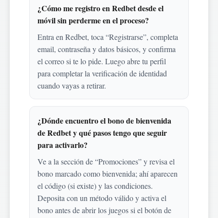
¿Cómo me registro en Redbet desde el
móvil sin perderme en el proceso?
Entra en Redbet, toca “Registrarse”, completa
email, contraseña y datos básicos, y confirma
el correo si te lo pide. Luego abre tu perfil
para completar la verificación de identidad
cuando vayas a retirar.
¿Dónde encuentro el bono de bienvenida
de Redbet y qué pasos tengo que seguir
para activarlo?
Ve a la sección de “Promociones” y revisa el
bono marcado como bienvenida; ahí aparecen
el código (si existe) y las condiciones.
Deposita con un método válido y activa el
bono antes de abrir los juegos si el botón de