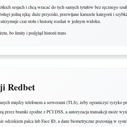
tkich sesjach i chcą wracać do tych samych tytułów bez ręcznego szukan
bsługi jedną ręką: duże przyciski, przewijane karuzele kategorii i szybk
a utrzymuje czat stołu i historię rozdań w jednym widoku.
u, bo limity i podgląd historii trans
ji Redbet
danych między telefonem a serwerami (TLS), żeby ograniczyć ryzyko p
dzą przez bramki zgodne z PCI DSS, a autoryzacja transakcji może w
e odciskiem palca lub Face ID, a dane biometryczne pozostają w sys