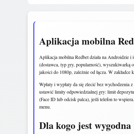
Aplikacja mobilna Redb
Aplikacja mobilna Redbet działa na Androidzie i i
(dostawca, typ gry, popularność), wyszukiwarką ora
jakości do 1080p, zależnie od łącza. W zakładce ko
Wpłaty i wypłaty da się zlecić bez wychodzenia z
ustawić limity odpowiedzialnej gry: limit depozyt
(Face ID lub odcisk palca), jeśli telefon to wspier
menu.
Dla kogo jest wygodna