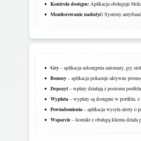
Kontrola dostępu:
Aplikacja obsługuje bloka
Monitorowanie nadużyć:
Systemy antyfraud
Gry
– aplikacja udostępnia automaty, gry sto
Bonusy
– aplikacja pokazuje aktywne promocj
Depozyt
– wpłaty działają z poziomu portfela
Wypłata
– wypłaty są dostępne w portfelu, z 
Powiadomienia
– aplikacja wysyła alerty o 
Wsparcie
– kontakt z obsługą klienta działa 