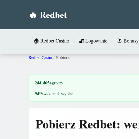
🔥 Redbet
🏠 Redbet Casino
🔐 Logowanie
🎁 Bonusy
Redbet Casino
Pobierz
244 465+
graczy
94%
wskaznik wyplat
Pobierz Redbet: we