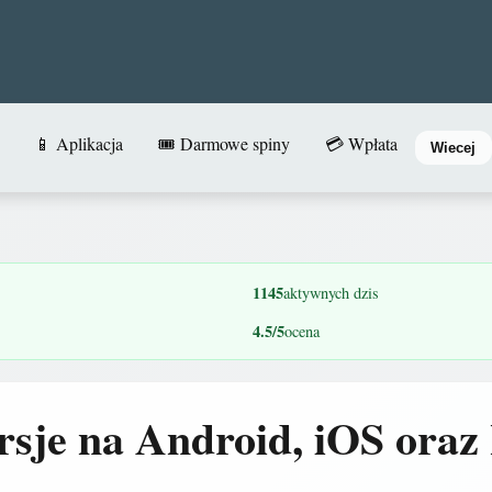
📱 Aplikacja
🎟️ Darmowe spiny
💳 Wpłata
Wiecej
1145
aktywnych dzis
4.5/5
ocena
rsje na Android, iOS oraz