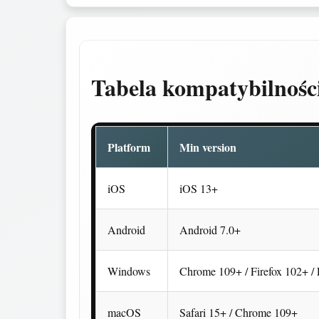
Tabela kompatybilności
Platform
Min version
iOS
iOS 13+
Android
Android 7.0+
Windows
Chrome 109+ / Firefox 102+ /
macOS
Safari 15+ / Chrome 109+