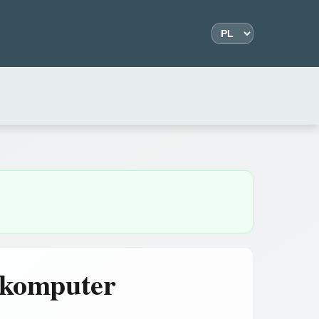
 komputer