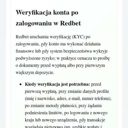
Weryfikacja konta po
zalogowaniu w Redbet
Redbet uruchamia weryfikację (KYC) po
zalogowaniu, gdy konto ma wykonać działania
finansowe lub gdy system bezpieczeństwa wykryje
podwyższone ryzyko; w praktyce oznacza to prośbę
o dokumenty przed wypłatą albo przy pierwszym
większym depozycie.
Kiedy weryfikacja jest potrzebna:
przed
pierwszą wypłatą, przy zmianie danych profilu
(imię i nazwisko, adres, e-mail, numer telefonu),
po zmianie metody płatności, przy żądaniu
podniesienia limitów, po logowaniu z nowego
kraju lub nowego urządzenia, gdy transakcje
wyglądają nietypowo (np. szybkie wpłaty i