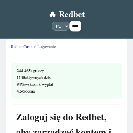
🔥 Redbet
Redbet Casino
Logowanie
244 465+
graczy
1145
aktywnych dzis
94%
wskaznik wyplat
4.5/5
ocena
Zaloguj się do Redbet,
aby zarządzać kontem i