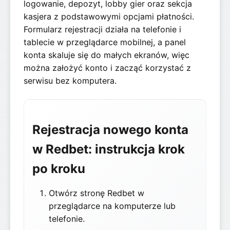
logowanie, depozyt, lobby gier oraz sekcja
kasjera z podstawowymi opcjami płatności.
Formularz rejestracji działa na telefonie i
tablecie w przeglądarce mobilnej, a panel
konta skaluje się do małych ekranów, więc
można założyć konto i zacząć korzystać z
serwisu bez komputera.
Rejestracja nowego konta
w Redbet: instrukcja krok
po kroku
Otwórz stronę Redbet w
przeglądarce na komputerze lub
telefonie.