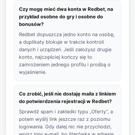
Czy mogę mieć dwa konta w Redbet, na
przykład osobne do gry i osobne do
bonusów?
Redbet dopuszcza jedno konto na osobę,
a duplikaty blokuje w trakcie kontroli
danych i urządzeń. Jeśli założysz drugie
konto, najczęściej kończy się to
zamrożeniem jednego profilu i prośbą o
wyjaśnienie.
Co zrobić, jeśli nie dostaję maila z linkiem
do potwierdzenia rejestracji w Redbet?
Sprawdź spam i zakładki typu „Oferty”, a
potem wyślij link jeszcze raz z poziomu
logowania. Gdy dalej nic nie przychodzi,
wpisz inny e-mail, bo literówka w adresie