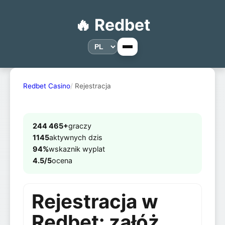
🔥 Redbet
Redbet Casino
Rejestracja
244 465+
graczy
1145
aktywnych dzis
94%
wskaznik wyplat
4.5/5
ocena
Rejestracja w
Redbet: załóż