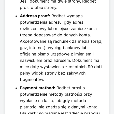
Jeśli dokument ma dwie strony, Redbet
prosi o obie strony.
Address proof:
Redbet wymaga
potwierdzenia adresu, gdy adres
rozliczeniowy lub miejsce zamieszkania
trzeba dopasować do danych konta.
Akceptowane są rachunek za media (prąd,
gaz, internet), wyciąg bankowy lub
oficjalne pismo urzędowe z imieniem i
nazwiskiem oraz adresem. Dokument ma
mieć datę wystawienia z ostatnich 90 dni i
pełny widok strony bez zakrytych
fragmentów.
Payment method:
Redbet prosi o
potwierdzenie metody płatności przy
wypłacie na kartę lub gdy metoda
płatności nie zgadza się z danymi konta.
Dla karty wymagane jest zdjęcie przodu i