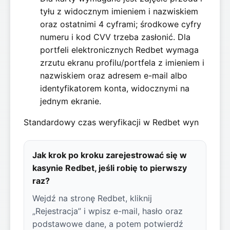
tyłu z widocznym imieniem i nazwiskiem
oraz ostatnimi 4 cyframi; środkowe cyfry
numeru i kod CVV trzeba zasłonić. Dla
portfeli elektronicznych Redbet wymaga
zrzutu ekranu profilu/portfela z imieniem i
nazwiskiem oraz adresem e-mail albo
identyfikatorem konta, widocznymi na
jednym ekranie.
Standardowy czas weryfikacji w Redbet wyn
Jak krok po kroku zarejestrować się w
kasynie Redbet, jeśli robię to pierwszy
raz?
Wejdź na stronę Redbet, kliknij
„Rejestracja” i wpisz e-mail, hasło oraz
podstawowe dane, a potem potwierdź