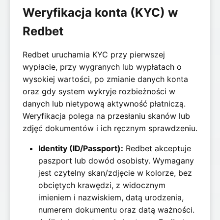
Weryfikacja konta (KYC) w
Redbet
Redbet uruchamia KYC przy pierwszej
wypłacie, przy wygranych lub wypłatach o
wysokiej wartości, po zmianie danych konta
oraz gdy system wykryje rozbieżności w
danych lub nietypową aktywność płatniczą.
Weryfikacja polega na przesłaniu skanów lub
zdjęć dokumentów i ich ręcznym sprawdzeniu.
Identity (ID/Passport):
Redbet akceptuje
paszport lub dowód osobisty. Wymagany
jest czytelny skan/zdjęcie w kolorze, bez
obciętych krawędzi, z widocznym
imieniem i nazwiskiem, datą urodzenia,
numerem dokumentu oraz datą ważności.