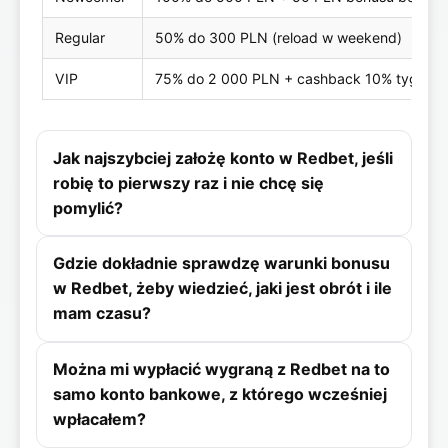
Regular
50% do 300 PLN (reload w weekend)
VIP
75% do 2 000 PLN + cashback 10% tygodn
Jak najszybciej założę konto w Redbet, jeśli
robię to pierwszy raz i nie chcę się
pomylić?
Gdzie dokładnie sprawdzę warunki bonusu
w Redbet, żeby wiedzieć, jaki jest obrót i ile
mam czasu?
Można mi wypłacić wygraną z Redbet na to
samo konto bankowe, z którego wcześniej
wpłacałem?