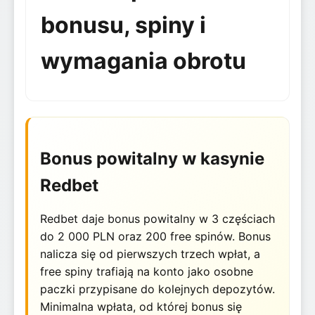
bonusu, spiny i
wymagania obrotu
Bonus powitalny w kasynie
Redbet
Redbet daje bonus powitalny w 3 częściach
do 2 000 PLN oraz 200 free spinów. Bonus
nalicza się od pierwszych trzech wpłat, a
free spiny trafiają na konto jako osobne
paczki przypisane do kolejnych depozytów.
Minimalna wpłata, od której bonus się